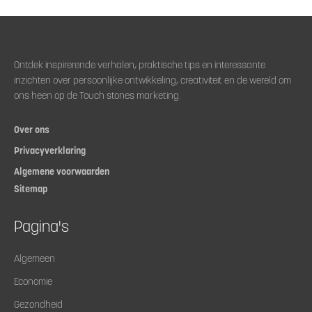
Ontdek inspirerende verhalen, praktische tips en interessante
inzichten over persoonlijke ontwikkeling, creativiteit en de wereld om
ons heen op de Touch stones marketing.
Over ons
Privacyverklaring
Algemene voorwaarden
Sitemap
Pagina's
Algemeen
Economie
Gezondheid