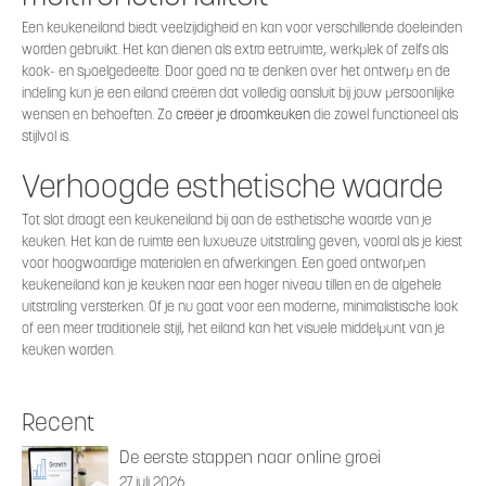
Een keukeneiland biedt veelzijdigheid en kan voor verschillende doeleinden
worden gebruikt. Het kan dienen als extra eetruimte, werkplek of zelfs als
kook- en spoelgedeelte. Door goed na te denken over het ontwerp en de
indeling kun je een eiland creëren dat volledig aansluit bij jouw persoonlijke
wensen en behoeften. Zo
creëer je droomkeuken
die zowel functioneel als
stijlvol is.
Verhoogde esthetische waarde
Tot slot draagt een keukeneiland bij aan de esthetische waarde van je
keuken. Het kan de ruimte een luxueuze uitstraling geven, vooral als je kiest
voor hoogwaardige materialen en afwerkingen. Een goed ontworpen
keukeneiland kan je keuken naar een hoger niveau tillen en de algehele
uitstraling versterken. Of je nu gaat voor een moderne, minimalistische look
of een meer traditionele stijl, het eiland kan het visuele middelpunt van je
keuken worden.
Recent
De eerste stappen naar online groei
27 juli 2026