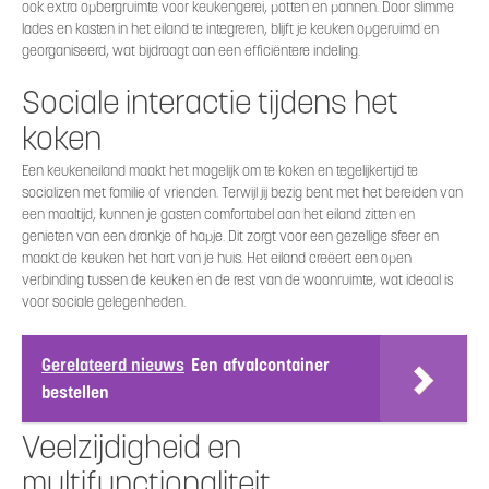
ook extra opbergruimte voor keukengerei, potten en pannen. Door slimme
lades en kasten in het eiland te integreren, blijft je keuken opgeruimd en
georganiseerd, wat bijdraagt aan een efficiëntere indeling.
Sociale interactie tijdens het
koken
Een keukeneiland maakt het mogelijk om te koken en tegelijkertijd te
socializen met familie of vrienden. Terwijl jij bezig bent met het bereiden van
een maaltijd, kunnen je gasten comfortabel aan het eiland zitten en
genieten van een drankje of hapje. Dit zorgt voor een gezellige sfeer en
maakt de keuken het hart van je huis. Het eiland creëert een open
verbinding tussen de keuken en de rest van de woonruimte, wat ideaal is
voor sociale gelegenheden.
Gerelateerd nieuws
Een afvalcontainer
bestellen
Veelzijdigheid en
multifunctionaliteit