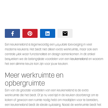
Een keukeneiland is tegenwoordig een populaire toevoeging in veel
moderne keukens. Het biedt niet alleen extra werkruimte, maar ook een
centrale plek waar functionaliteit en design samenkomen. In dit artikel
bespreken we de belangrijkste voordelen van een
keuke
n
eiland
en waarom
het een slimme keuze kan zijn voor jouw keuken.
Meer werkruimte en
opbergruimte
Een van de grootste voordelen van een keukeneiland is de extra
werkruimte die het biedt. Of je nu veel tijd in de keuken doorbrengt om te
koken of gewoon een ruimte nodig hebt om maaltijden voor te bereiden,
een keukeneiland biedt de ideale oplossing. Naast de werkruimte biedt het