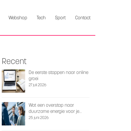
Webshop
Tech
Sport
Contact
Recent
De eerste stappen naar online
groei
27 juli 2026
Wat een overstap naar
duurzame energie voor je
woning kan betekenen
25 juni 2026