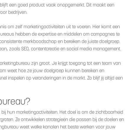
 blijft een goed product vaak onopgemerkt. Dit maakt een
oor bedrijven.
is om zelf marketingactiviteiten uit te voeren. Hier komt een
bureaus hebben de expertise en middelen om campagnes te
consistente merkboodschap en bereiken de juiste doelgroep.
aan, zoals SEO, contentcreatie en social media management.
etingbureau zijn groot. Je krijgt toegang tot een team van
t team weet hoe ze jouw doelgroep kunnen bereiken en
l inspelen op veranderingen in de markt. Zo blijf jij altijd een
bureau?
ij hun marketingactiviteiten. Het doel is om de zichtbaarheid
rgroten. Ze ontwikkelen strategieën die passen bij de doelen en
ngbureau weet welke kanalen het beste werken voor jouw