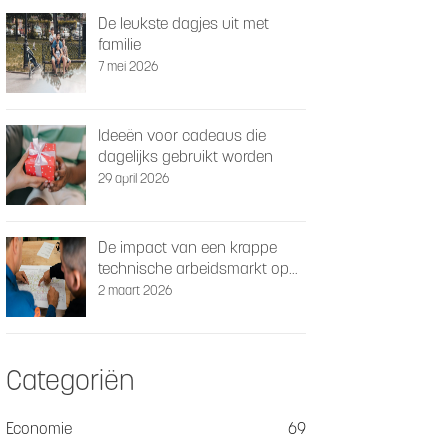
De leukste dagjes uit met
familie
7 mei 2026
Ideeën voor cadeaus die
dagelijks gebruikt worden
29 april 2026
De impact van een krappe
technische arbeidsmarkt op
schaalbaarheid
2 maart 2026
Categoriën
Economie
69