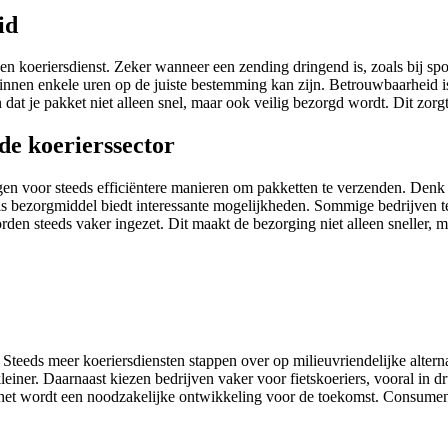
id
n een koeriersdienst. Zeker wanneer een zending dringend is, zoals bi
nnen enkele uren op de juiste bestemming kan zijn. Betrouwbaarheid is 
dat je pakket niet alleen snel, maar ook veilig bezorgd wordt. Dit zorg
 de koerierssector
gen voor steeds efficiëntere manieren om pakketten te verzenden. Denk
 bezorgmiddel biedt interessante mogelijkheden. Sommige bedrijven tes
rden steeds vaker ingezet. Dit maakt de bezorging niet alleen sneller, ma
. Steeds meer koeriersdiensten stappen over op milieuvriendelijke alter
iner. Daarnaast kiezen bedrijven vaker voor fietskoeriers, vooral in dr
d, het wordt een noodzakelijke ontwikkeling voor de toekomst. Consum