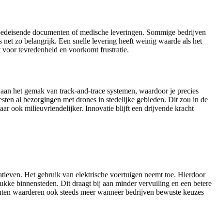
j spoedeisende documenten of medische leveringen. Sommige bedrijven
net zo belangrijk. Een snelle levering heeft weinig waarde als het
t voor tevredenheid en voorkomt frustratie.
 aan het gemak van track-and-trace systemen, waardoor je precies
ten al bezorgingen met drones in stedelijke gebieden. Dit zou in de
ar ook milieuvriendelijker. Innovatie blijft een drijvende kracht
natieven. Het gebruik van elektrische voertuigen neemt toe. Hierdoor
ukke binnensteden. Dit draagt bij aan minder vervuiling en een betere
enten waarderen ook steeds meer wanneer bedrijven bewuste keuzes