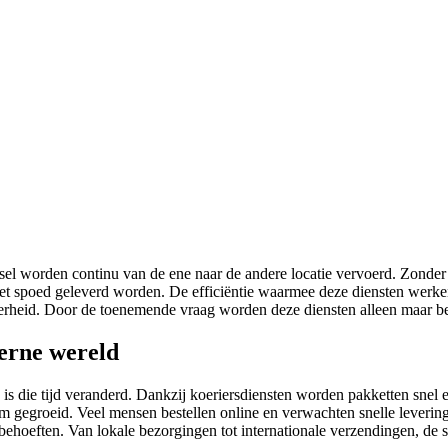
l worden continu van de ene naar de andere locatie vervoerd. Zonder dat 
met spoed geleverd worden. De efficiëntie waarmee deze diensten werken
kerheid. Door de toenemende vraag worden deze diensten alleen maar be
erne wereld
is die tijd veranderd. Dankzij koeriersdiensten worden pakketten snel 
rm gegroeid. Veel mensen bestellen online en verwachten snelle levering
de behoeften. Van lokale bezorgingen tot internationale verzendingen,