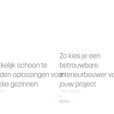
Zo kies je een
kelijk schoon te
betrouwbare
den oplossingen voor
interieurbouwer v
kke gezinnen
jouw project
2025
7 februari 2025
|
Wonen