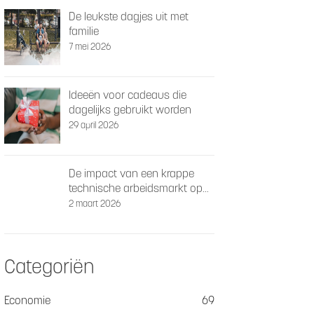
De leukste dagjes uit met
familie
7 mei 2026
Ideeën voor cadeaus die
dagelijks gebruikt worden
29 april 2026
De impact van een krappe
technische arbeidsmarkt op
schaalbaarheid
2 maart 2026
Categoriën
Economie
69