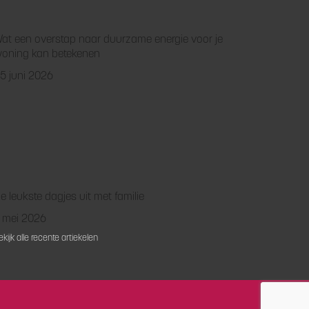
at een overstap naar duurzame energie voor je
oning kan betekenen
5 juni 2026
e leukste dagjes uit met familie
 mei 2026
ekijk alle recente artiekelen