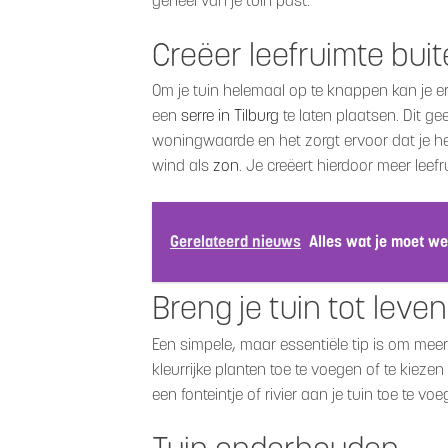
geheel van je tuin past.
Creëer leefruimte bui
Om je tuin helemaal op te knappen kan je 
een
serre in Tilburg
te laten plaatsen. Dit gee
woningwaarde en het zorgt ervoor dat je het
wind als
zon
. Je creëert hierdoor meer leefr
Gerelateerd nieuws
Alles wat je moet w
Breng je tuin tot leven
Een simpele, maar essentiële tip is om meer 
kleurrijke planten toe te voegen of te kieze
een fonteintje of rivier aan je tuin toe te vo