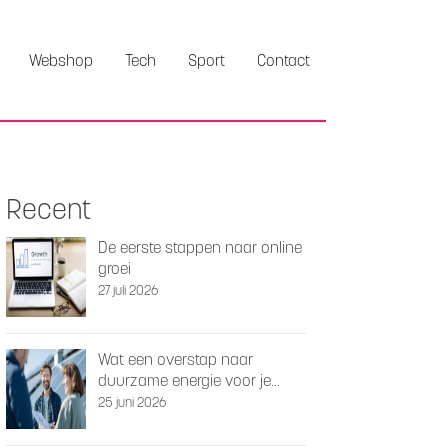
Webshop
Tech
Sport
Contact
Recent
De eerste stappen naar online
groei
27 juli 2026
Wat een overstap naar
duurzame energie voor je
woning kan betekenen
25 juni 2026