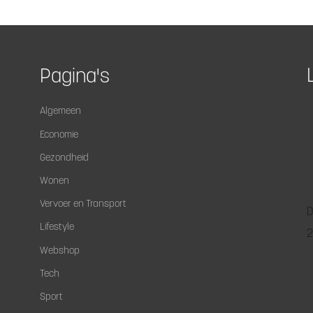
Pagina's
Algemeen
Economie
Gezondheid
Wonen
Vervoer en Transport
D
Lifestyle
2
Webshop
Tech
Sport