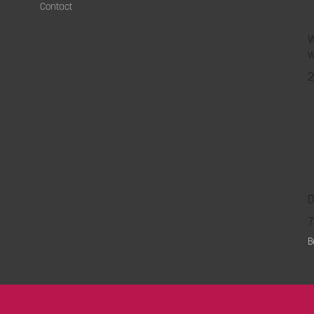
Contact
W
w
2
D
7
B