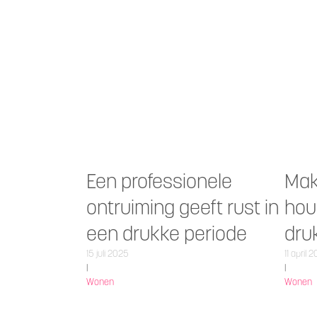
Een professionele
Mak
ontruiming geeft rust in
hou
een drukke periode
dru
15 juli 2025
11 april 
|
|
Wonen
Wonen