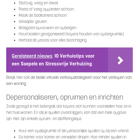
Stofzuig, veeg en dweil.
Poets of veeg apparaten schoon.
Maak de badkamers schoon.
Verwijder geuren.
Wasgoed opvouwen en opbergen.
Houd kasten georganiseerd (kopers houden van opbergruimte).
Herhaal dit proces voor elke bezichtiging.
Gerelateerd nieuws
10 Verhuistips voor
een Soepele en Stressvrije Verhuizing
Bekijk hier ook
de beste virtuele verkoopstrategieën voor het verkopen van
een woning
.
Depersonaliseren, opruimen en inrichten
Zoals gezegd is het belangrijk dat kopers zich kunnen voorstellen hoe ze in
het huis wonen. En als je spullen overal liggen, kan dat een hele opgave
zijn. Hier zijn enkele opruim- en stofferingstips:
Huur een opslagruimte of sla persoonlijke spullen op bij een vriend.
Ga kamer voor kamer en verwijder dingen. Hoe minder spullen in