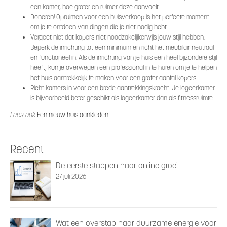
een kamer, hoe groter en ruimer deze aanvoelt.
Doneren! Opruimen voor een huisverkoop is het perfecte moment
om je te ontdoen van dingen die je niet nodig hebt.
Vergeet niet dat kopers niet noodzakelijkerwijs jouw stijl hebben.
Beperk de inrichting tot een minimum en richt het meubilair neutraal
en functioneel in. Als de inrichting van je huis een heel bijzondere stijl
heeft, kun je overwegen een professional in te huren om je te helpen
het huis aantrekkelijk te maken voor een groter aantal kopers.
Richt kamers in voor een brede aantrekkingskracht. Je logeerkamer
is bijvoorbeeld beter geschikt als logeerkamer dan als fitnessruimte.
Lees ook
Een nieuw huis aankleden
Recent
De eerste stappen naar online groei
27 juli 2026
Wat een overstap naar duurzame energie voor