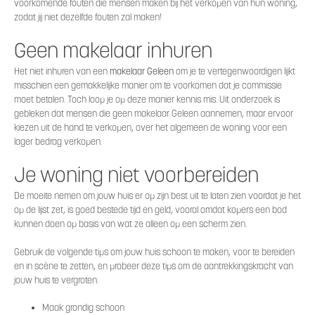
voorkomende fouten die mensen maken bij het verkopen van hun woning,
zodat jij niet dezelfde fouten zal maken!
Geen makelaar inhuren
Het niet inhuren van een
makelaar Geleen
om je te vertegenwoordigen lijkt
misschien een gemakkelijke manier om te voorkomen dat je commissie
moet betalen. Toch loop je op deze manier kennis mis. Uit onderzoek is
gebleken dat mensen die geen makelaar Geleen aannemen, maar ervoor
kiezen uit de hand te verkopen, over het algemeen de woning voor een
lager bedrag verkopen.
Je woning niet voorbereiden
De moeite nemen om jouw huis er op zijn best uit te laten zien voordat je het
op de lijst zet, is goed bestede tijd en geld, vooral omdat kopers een bod
kunnen doen op basis van wat ze alleen op een scherm zien.
Gebruik de volgende tips om jouw huis schoon te maken, voor te bereiden
en in scène te zetten, en probeer deze tips om de aantrekkingskracht van
jouw huis te vergroten:
Maak grondig schoon