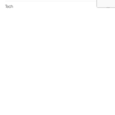
Tech
19
Vervoer en Transport
36
Webshop
22
Wonen
64
Meer in deze categorie