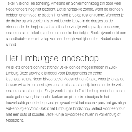
Texel, Vlieland, Terschelling, Ameland en Schiermonnikoog zijn door veel
Nederlanders nog niet bezocht. Dat is hartstikke zonde, want de eilanden
hebben enorm veel te bieden. Hier vind je volop rust en ruimte. Wanneer je
de drukte op wilt zoeken, is er voldoende keuze in de dorpjes op de
eilanden. In de dorpjes op deze eilanden vind je vele gezellige terrassen,
restaurants met lokale producten en leuke boetiekjes. Boek bijvoorbeeld een
strandhotel en geniet volop van een heerlijk verblijf aan het Nederlandse
strand.
Het Limburgse landschap
Wil je iets anders dan het strand? Bekijk dan de mogelijkheden in Zuid-
Limburg. Deze provincie is ideaal voor Bourgondiërs en echte
levensgenieters. Neem bijvoorbeeld Maastricht en Sittard, waar je langs de
leukste winkels en boetiekjes kunt struinen en heerlijk kunt eten in de vele
restaurants en barretjes. Er zijn veel dorpjes in Zuid-Limburg met charmante
oude gebouwen, historische kerken en pittoreske straatjes. In het
heuvelachtige landschap vind je bijvoorbeeld het mooie Epen, het gezellige
Valkenburg en Vaals. Ook is het Limburgse landschap perfect voor een tour
met een auto of scooter. Deze kun je bijvoorbeeld huren in Valkenburg of
Maastricht.