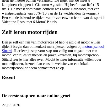
heen de meeste punten verzameld. De rijder met de meeste
kampioenschappen is Giacomo Agostini. Hij heeft maar liefst 15
titels. De meest dominante coureur was Mike Hailwood, met een
winstpercentage van 83% (10 van de 12 wedstrijden gewonnen).
Een van de bekendste rijders van deze eeuw en icoon van de sport is
Valentino Rossi met 6 MotoGP titels.
Zelf leren motorrijden
Ben je zelf een fan van motorraces of heb je altijd al motor willen
rijden? Begin dan binnenkort met rijlessen volgen bij
motorrijschool
Sittard
. Hier leer je stap voor stap om veilig om te gaan met een
motor. Van rijles tot theorie en praktijkexamen, bij motorrijschool
Sittard leer je hier alles over. Mocht je meer informatie willen over
motorrijlessen, bezoek dan eens de website van een lokale
motorrijschool of neem contact met ze op.
Recent
De eerste stappen naar online groei
27 juli 2026