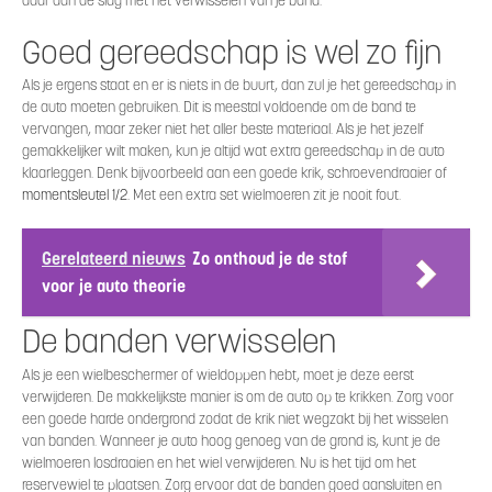
daar aan de slag met het verwisselen van je band.
Goed gereedschap is wel zo fijn
Als je ergens staat en er is niets in de buurt, dan zul je het gereedschap in
de auto moeten gebruiken. Dit is meestal voldoende om de band te
vervangen, maar zeker niet het aller beste materiaal. Als je het jezelf
gemakkelijker wilt maken, kun je altijd wat extra gereedschap in de auto
klaarleggen. Denk bijvoorbeeld aan een goede krik, schroevendraaier of
momentsleutel 1/2.
Met een extra set wielmoeren zit je nooit fout.
Gerelateerd nieuws
Zo onthoud je de stof
voor je auto theorie
De banden verwisselen
Als je een wielbeschermer of wieldoppen hebt, moet je deze eerst
verwijderen. De makkelijkste manier is om de auto op te krikken. Zorg voor
een goede harde ondergrond zodat de krik niet wegzakt bij het wisselen
van banden. Wanneer je auto hoog genoeg van de grond is, kunt je de
wielmoeren losdraaien en het wiel verwijderen. Nu is het tijd om het
reservewiel te plaatsen. Zorg ervoor dat de banden goed aansluiten en