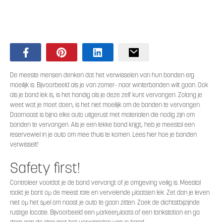
De meeste mensen denken dat het verwisselen van hun banden erg
moeilijk is. Bijvoorbeeld als je van zomer- naar winterbanden wilt gaan. Ook
als je band lek is, is het handig als je deze zelf kunt vervangen. Zolang je
weet wat je moet doen, is het niet moeilijk om de banden te vervangen.
Daarnaast is bijna elke auto uitgerust met materialen die nodig zijn om
banden te vervangen. Als je een lekke band krijgt, heb je meestal een
reservewiel in je auto om mee thuis te komen. Lees hier hoe je banden
verwisselt!
Safety first!
Controleer voordat je de band vervangt of je omgeving veilig is. Meestal
raakt je bant op de meest rare en vervelende plaatsen lek. Zet dan je leven
niet op het spel om naast je auto te gaan zitten. Zoek de dichtstbijzijnde
rustige locatie. Bijvoorbeeld een parkeerplaats of een tankstation en ga