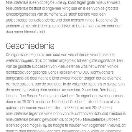
Milieudefensie is een actiegroep die op komt tegen grote milieuvervuilers.
Milieudefensie bestaat al ongeveer vijftig jaar en is een van de grootste
klimaatorganisaties van dit moment. Ze staan bekend voor een
projectmatige aanpak ondersteund door mensen in heel Nederland. Zo
proberen zij met alle leden grote bedrijven te laten omschakelen naar een
duurzamer klimaatbeleid.
Geschiedenis
De organisatie begon als een raad van verschillende verontrustende
wetenschappers, dit is tot heden uitgegroeid tot een grote organisatie. Een
van de grootste successen van Milieudefensie was het winnen van de
rechtszaak voor gezonde lucht. Hierbij zijn er nu 300 luchtwachters
aangesteld die door het hele land ervoor moeten zorgen dat de overheid
hiermee ook echt aan de slag gaat. In de volgende steden is er sprake van
de meeste vervuiling door verkeer: Amsterdam, Rotterdam, Den Haag,
Utrecht, Den Bosch, Eindhoven en Arnhem. De organisatie wordt gesteund
door ruim 95.000 mensen in Nederland. Ook heeft milieudefensie al vele
acties ondernomen voor het milieu. In 1994 tot en met 2002 streed
milieudefensie tegen de vijfde baan van de luchthaven Schiphol, hierdoor is
milieudefensie bekend geworden als actiegroep. Milieudefensie probeert
leden zo goed mogelijk op de hoogte te houden van (algemeen) nieuws, dit
doen zij door middel van podcasts, nieuwsbrieven, opinies, de algemene