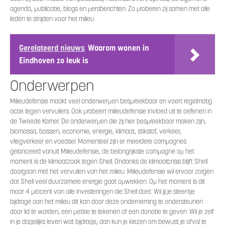
agenda, publicatie, blogs en persberichten. Zo proberen zij samen met alle
leden te strijden voor het milieu.
Gerelateerd nieuws
Waarom wonen in
Eindhoven zo leuk is
Onderwerpen
Milieudefensie maakt veel onderwerpen bespreekbaar en voert regelmatig
actie tegen vervuilers. Ook probeert milieudefensie invloed uit te oefenen in
de Tweede Kamer. De onderwerpen die zij hier bespreekbaar maken zijn,
biomassa, bossen, economie, energie, klimaat, stikstof, verkeer,
vliegverkeer en voedsel. Momenteel zijn er meerdere campagnes
gelanceerd vanuit Milieudefensie, de belangrijkste campagne op het
moment is de klimaatzaak tegen Shell. Ondanks de klimaatcrisis blijft Shell
doorgaan met het vervuilen van het milieu. Milieudefensie wil ervoor zorgen
dat Shell veel duurzamere energie gaat opwekken. Op het moment is dit
maar 4 procent van alle investeringen die Shell doet. Wil jij je steentje
bijdrage aan het milieu dit kan door deze onderneming te ondersteunen
door lid te worden, een petitie te tekenen of een donatie te geven. Wil je zelf
in je dagelijks leven wat bijdrage, dan kun je kiezen om bewust je afval te