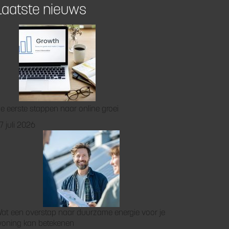
Laatste nieuws
e eerste stappen naar online groei
7 juli 2026
at een overstap naar duurzame energie voor je
oning kan betekenen