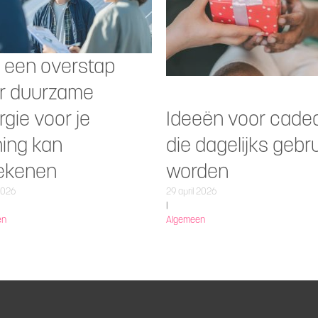
 een overstap
r duurzame
rgie voor je
Ideeën voor cade
ing kan
die dagelijks gebru
ekenen
worden
2026
29 april 2026
|
en
Algemeen