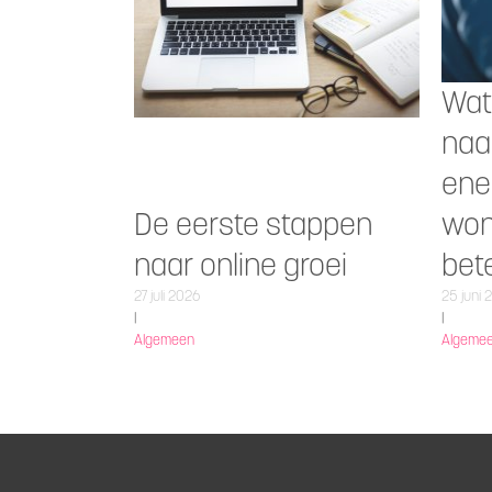
Wat
naa
ene
De eerste stappen
won
naar online groei
bet
27 juli 2026
25 juni 
|
|
Algemeen
Algeme