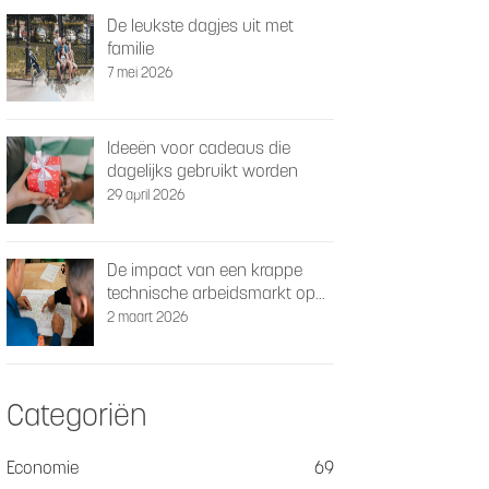
De leukste dagjes uit met
familie
7 mei 2026
Ideeën voor cadeaus die
dagelijks gebruikt worden
29 april 2026
De impact van een krappe
technische arbeidsmarkt op
schaalbaarheid
2 maart 2026
Categoriën
Economie
69