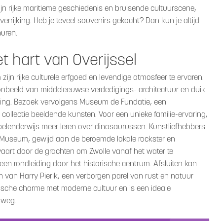
zijn rijke maritieme geschiedenis en bruisende cultuurscene,
errijking. Heb je teveel souvenirs gekocht? Dan kun je altijd
huren
.
et hart van Overijssel
m zijn rijke culturele erfgoed en levendige atmosfeer te ervaren.
oonbeeld van middeleeuwse verdedigings- architectuur en duik
iding. Bezoek vervolgens Museum de Fundatie, een
collectie beeldende kunsten. Voor een unieke familie-ervaring,
pelenderwijs meer leren over dinosaurussen. Kunstliefhebbers
 Museum, gewijd aan de beroemde lokale rockster en
art door de grachten om Zwolle vanaf het water te
en rondleiding door het historische centrum. Afsluiten kan
 van Harry Pierik, een verborgen parel van rust en natuur
rische charme met moderne cultuur en is een ideale
 weg.