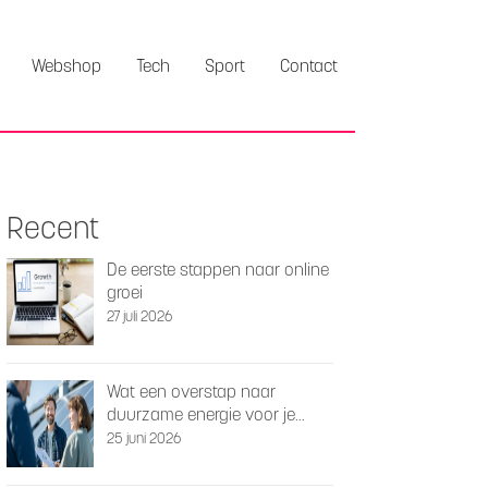
Webshop
Tech
Sport
Contact
Recent
De eerste stappen naar online
groei
27 juli 2026
Wat een overstap naar
duurzame energie voor je
woning kan betekenen
25 juni 2026